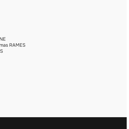
INE
mas RAMES
ES