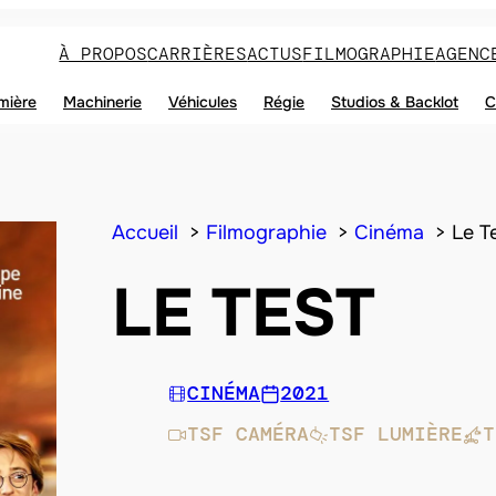
À PROPOS
CARRIÈRES
ACTUS
FILMOGRAPHIE
AGENC
mière
Machinerie
Véhicules
Régie
Studios & Backlot
C
Accueil
Filmographie
Cinéma
Le T
LE TEST
CINÉMA
2021
TSF CAMÉRA
TSF LUMIÈRE
T