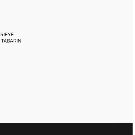
ERIEYE
s TABARIN