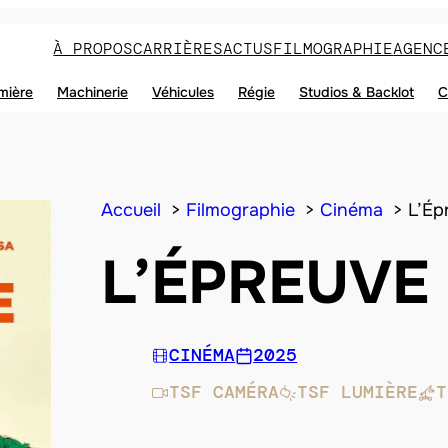
À PROPOS
CARRIÈRES
ACTUS
FILMOGRAPHIE
AGENC
mière
Machinerie
Véhicules
Régie
Studios & Backlot
C
Accueil
Filmographie
Cinéma
L’Ép
L’ÉPREUVE
CINÉMA
2025
TSF CAMÉRA
TSF LUMIÈRE
T