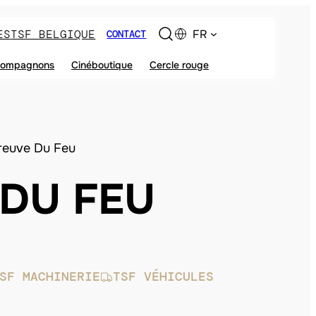
ES
TSF BELGIQUE
FR
CONTACT
ompagnons
Cinéboutique
Cercle rouge
reuve Du Feu
 DU FEU
SF MACHINERIE
TSF VÉHICULES