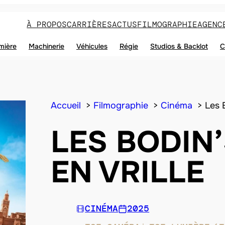
À PROPOS
CARRIÈRES
ACTUS
FILMOGRAPHIE
AGENC
mière
Machinerie
Véhicules
Régie
Studios & Backlot
C
Accueil
Filmographie
Cinéma
Les 
LES BODIN
EN VRILLE
CINÉMA
2025