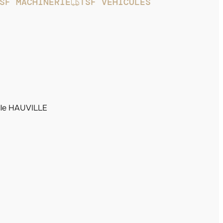
SF MACHINERIE
TSF VÉHICULES
lle HAUVILLE