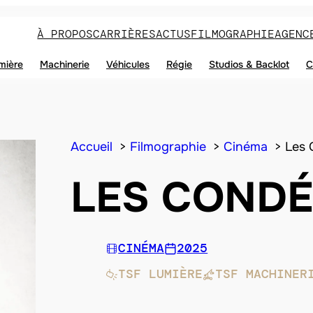
À PROPOS
CARRIÈRES
ACTUS
FILMOGRAPHIE
AGENC
mière
Machinerie
Véhicules
Régie
Studios & Backlot
C
Accueil
Filmographie
Cinéma
Les 
LES COND
CINÉMA
2025
TSF LUMIÈRE
TSF MACHINER