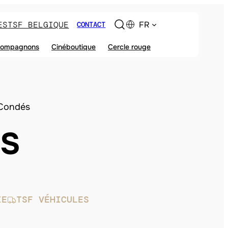
ES
TSF BELGIQUE
FR
CONTACT
ompagnons
Cinéboutique
Cercle rouge
Condés
ÉS
IE
TSF VÉHICULES