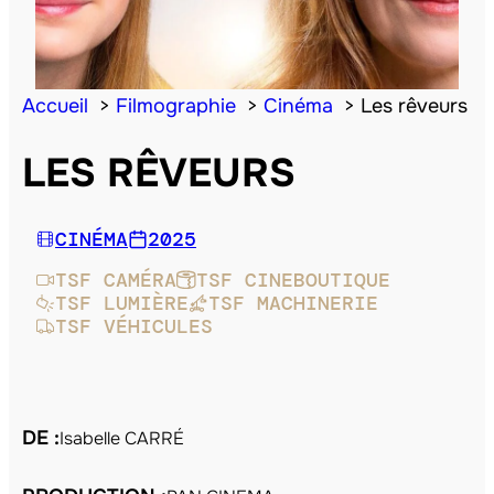
Accueil
Filmographie
Cinéma
Les rêveurs
LES RÊVEURS
CINÉMA
2025
TSF CAMÉRA
TSF CINEBOUTIQUE
TSF LUMIÈRE
TSF MACHINERIE
TSF VÉHICULES
DE :
Isabelle CARRÉ