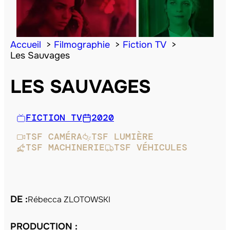
Accueil
Filmographie
Fiction TV
Les Sauvages
LES SAUVAGES
FICTION TV
2020
TSF CAMÉRA
TSF LUMIÈRE
TSF MACHINERIE
TSF VÉHICULES
DE :
Rébecca ZLOTOWSKI
PRODUCTION :