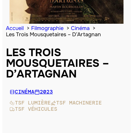
Accueil
Filmographie
Cinéma
Les Trois Mousquetaires – D’Artagnan
LES TROIS
MOUSQUETAIRES –
D’ARTAGNAN
CINÉMA
2023
TSF LUMIÈRE
TSF MACHINERIE
TSF VÉHICULES