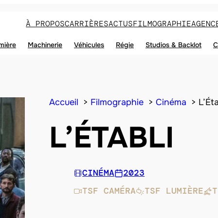
À PROPOS
CARRIÈRES
ACTUS
FILMOGRAPHIE
AGENC
mière
Machinerie
Véhicules
Régie
Studios & Backlot
C
Accueil
Filmographie
Cinéma
L’Éta
L’ÉTABLI
CINÉMA
2023
TSF CAMÉRA
TSF LUMIÈRE
T