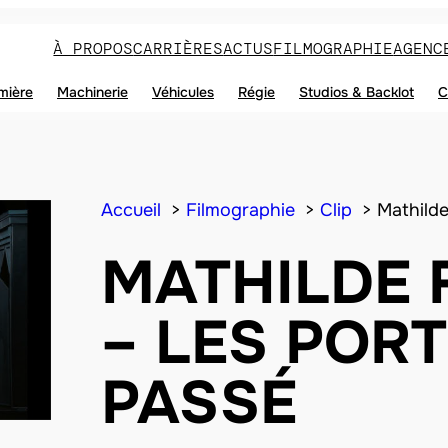
À PROPOS
CARRIÈRES
ACTUS
FILMOGRAPHIE
AGENC
mière
Machinerie
Véhicules
Régie
Studios & Backlot
C
Accueil
Filmographie
Clip
Mathild
MATHILDE
– LES POR
PASSÉ