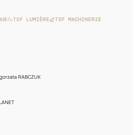
QUE
TSF LUMIÈRE
TSF MACHINERIE
gorzata RABCZUK
PLANET