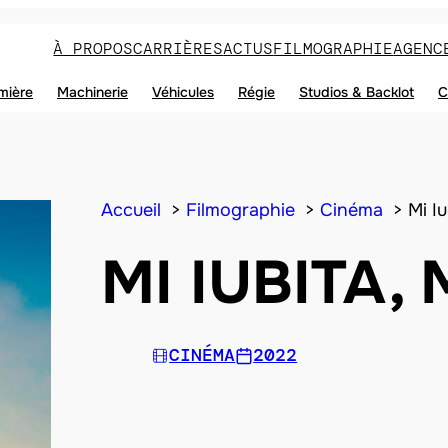
À PROPOS
CARRIÈRES
ACTUS
FILMOGRAPHIE
AGENC
mière
Machinerie
Véhicules
Régie
Studios & Backlot
C
Accueil
Filmographie
Cinéma
Mi I
MI IUBITA
CINÉMA
2022