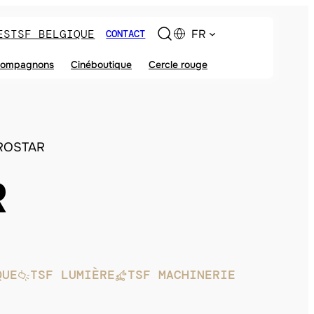
ES
TSF BELGIQUE
FR
CONTACT
ompagnons
Cinéboutique
Cercle rouge
ROSTAR
R
QUE
TSF LUMIÈRE
TSF MACHINERIE