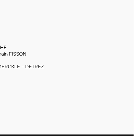
CHE
ain FISSON
a MERCKLE – DETREZ
I