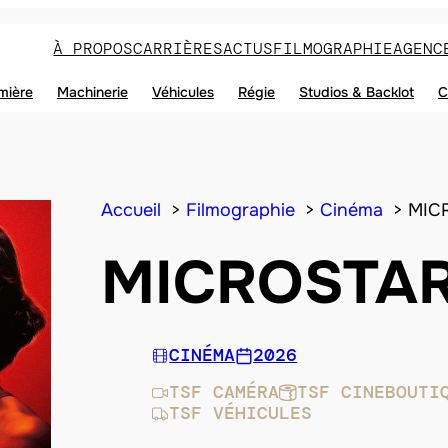
À PROPOS
CARRIÈRES
ACTUS
FILMOGRAPHIE
AGENC
mière
Machinerie
Véhicules
Régie
Studios & Backlot
C
Accueil
Filmographie
Cinéma
MIC
MICROSTA
CINÉMA
2026
TSF CAMÉRA
TSF CINEBOUTI
TSF VÉHICULES