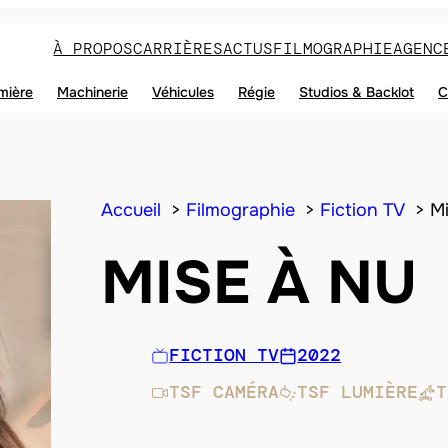
À PROPOS
CARRIÈRES
ACTUS
FILMOGRAPHIE
AGENC
mière
Machinerie
Véhicules
Régie
Studios & Backlot
C
Accueil
Filmographie
Fiction TV
M
MISE À NU
FICTION TV
2022
TSF CAMÉRA
TSF LUMIÈRE
T