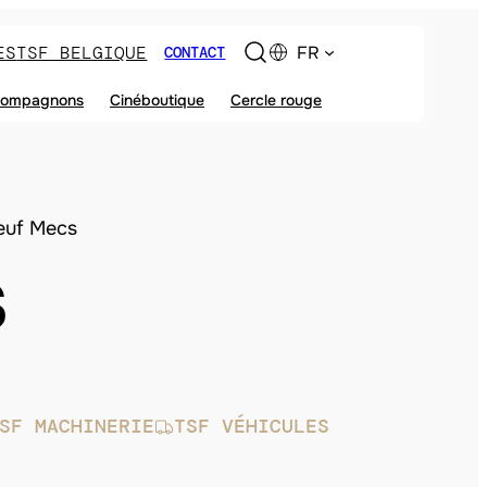
ES
TSF BELGIQUE
FR
CONTACT
ompagnons
Cinéboutique
Cercle rouge
euf Mecs
S
SF MACHINERIE
TSF VÉHICULES