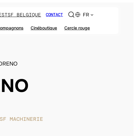
ES
TSF BELGIQUE
FR
CONTACT
ompagnons
Cinéboutique
Cercle rouge
ORENO
ENO
SF MACHINERIE