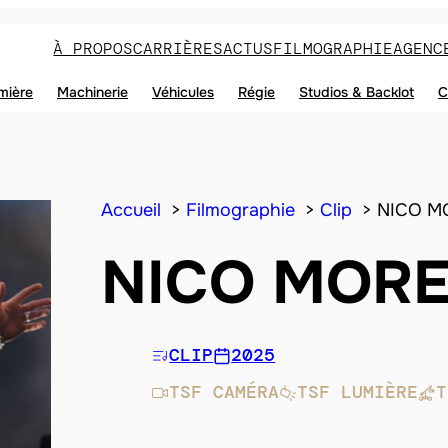
À PROPOS
CARRIÈRES
ACTUS
FILMOGRAPHIE
AGENC
mière
Machinerie
Véhicules
Régie
Studios & Backlot
C
Accueil
Filmographie
Clip
NICO M
NICO MOR
CLIP
2025
TSF CAMÉRA
TSF LUMIÈRE
T