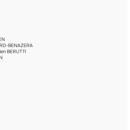
EN
ARD-BENAZERA
rien BERUTTI
N