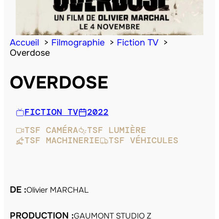
Accueil
Filmographie
Fiction TV
Overdose
OVERDOSE
FICTION TV
2022
TSF CAMÉRA
TSF LUMIÈRE
TSF MACHINERIE
TSF VÉHICULES
DE :
Olivier MARCHAL
PRODUCTION :
GAUMONT STUDIO Z