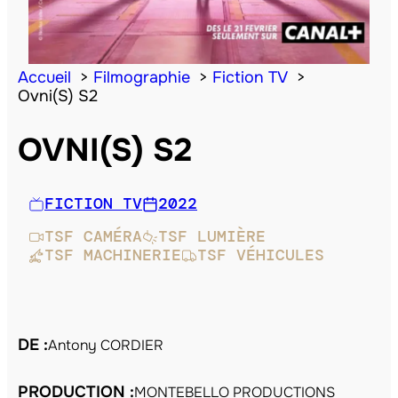
Accueil
Filmographie
Fiction TV
Ovni(S) S2
OVNI(S) S2
FICTION TV
2022
TSF CAMÉRA
TSF LUMIÈRE
TSF MACHINERIE
TSF VÉHICULES
DE :
Antony CORDIER
PRODUCTION :
MONTEBELLO PRODUCTIONS