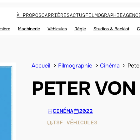
À PROPOS
CARRIÈRES
ACTUS
FILMOGRAPHIE
AGENC
mière
Machinerie
Véhicules
Régie
Studios & Backlot
C
Accueil
Filmographie
Cinéma
Pete
PETER VON
CINÉMA
2022
TSF VÉHICULES