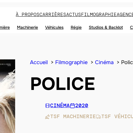
À PROPOS
CARRIÈRES
ACTUS
FILMOGRAPHIE
AGENC
mière
Machinerie
Véhicules
Régie
Studios & Backlot
C
Accueil
Filmographie
Cinéma
Poli
POLICE
CINÉMA
2020
TSF MACHINERIE
TSF VÉHIC