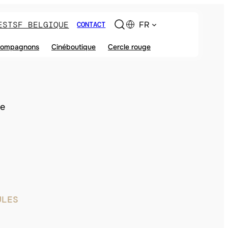
ES
TSF BELGIQUE
FR
CONTACT
ompagnons
Cinéboutique
Cercle rouge
ce
ULES