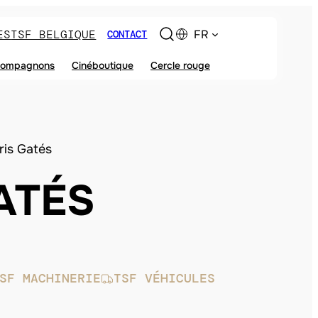
ES
TSF BELGIQUE
FR
CONTACT
ompagnons
Cinéboutique
Cercle rouge
ris Gatés
ATÉS
SF MACHINERIE
TSF VÉHICULES