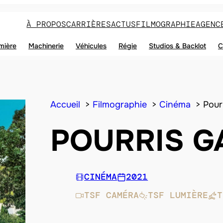
À PROPOS
CARRIÈRES
ACTUS
FILMOGRAPHIE
AGENC
mière
Machinerie
Véhicules
Régie
Studios & Backlot
C
Accueil
Filmographie
Cinéma
Pour
POURRIS G
CINÉMA
2021
TSF CAMÉRA
TSF LUMIÈRE
T