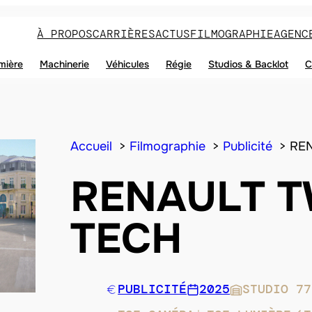
À PROPOS
CARRIÈRES
ACTUS
FILMOGRAPHIE
AGENC
mière
Machinerie
Véhicules
Régie
Studios & Backlot
C
Accueil
Filmographie
Publicité
RE
RENAULT T
TECH
PUBLICITÉ
2025
STUDIO 77