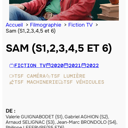
Accueil
Filmographie
Fiction TV
Sam (S1,2,3,4,5 et 6)
SAM (S1,2,3,4,5 ET 6)
FICTION TV
2020
2021
2022
TSF CAMÉRA
TSF LUMIÈRE
TSF MACHINERIE
TSF VÉHICULES
DE :
Valerie GUIGNABODET (S1), Gabriel AGHION (S2),
Arnaud SELIGNAC (S3), Jean-Marc BRONDOLO (S4),
Philippe LEFEBVRE(S5 ET6)