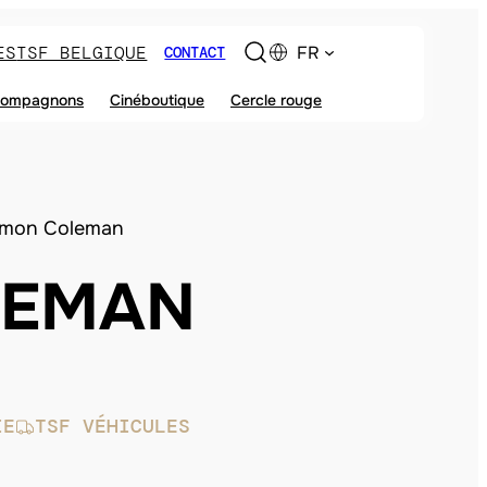
ES
TSF BELGIQUE
FR
CONTACT
ompagnons
Cinéboutique
Cercle rouge
imon Coleman
LEMAN
IE
TSF VÉHICULES