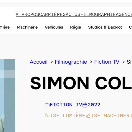
À PROPOS
CARRIÈRES
ACTUS
FILMOGRAPHIE
AGENC
mière
Machinerie
Véhicules
Régie
Studios & Backlot
C
Accueil
Filmographie
Fiction TV
S
SIMON CO
FICTION TV
2022
TSF LUMIÈRE
TSF MACHINER