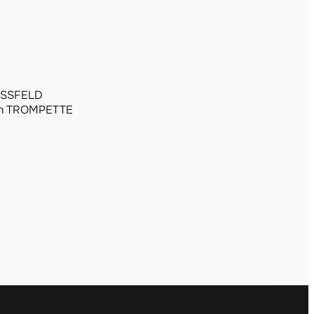
USSFELD
in TROMPETTE