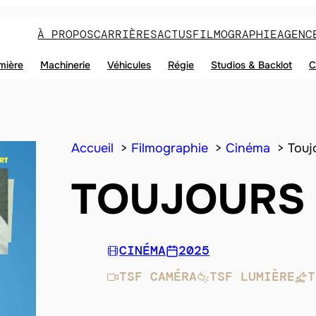
À PROPOS
CARRIÈRES
ACTUS
FILMOGRAPHIE
AGENC
mière
Machinerie
Véhicules
Régie
Studios & Backlot
C
Accueil
Filmographie
Cinéma
Touj
TOUJOURS 
CINÉMA
2025
TSF CAMÉRA
TSF LUMIÈRE
T