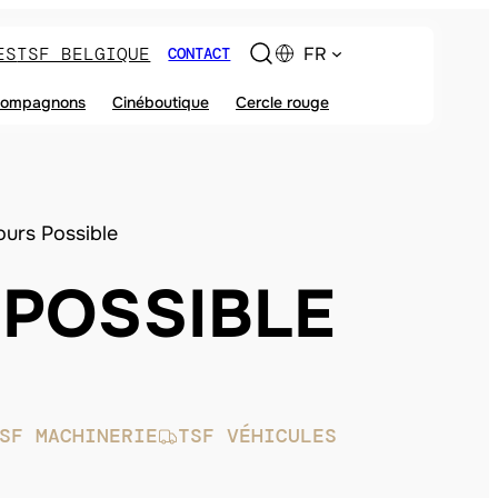
ES
TSF BELGIQUE
FR
CONTACT
ompagnons
Cinéboutique
Cercle rouge
ours Possible
POSSIBLE
SF MACHINERIE
TSF VÉHICULES