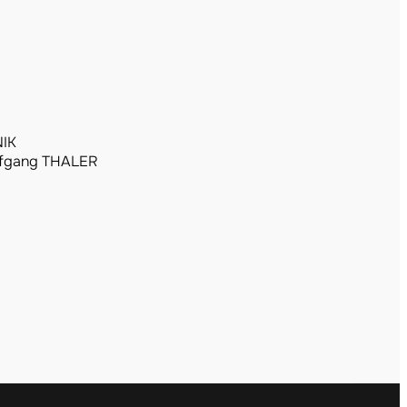
NIK
fgang THALER