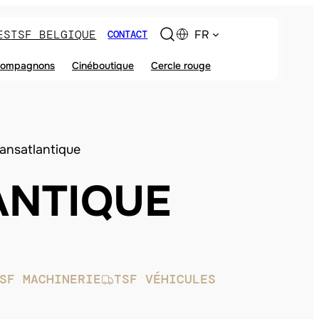
ES
TSF BELGIQUE
FR
CONTACT
ompagnons
Cinéboutique
Cercle rouge
ansatlantique
ANTIQUE
SF MACHINERIE
TSF VÉHICULES