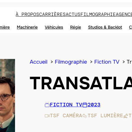
À PROPOS
CARRIÈRES
ACTUS
FILMOGRAPHIE
AGENC
mière
Machinerie
Véhicules
Régie
Studios & Backlot
C
Accueil
Filmographie
Fiction TV
Tr
TRANSATL
FICTION TV
2023
TSF CAMÉRA
TSF LUMIÈRE
T