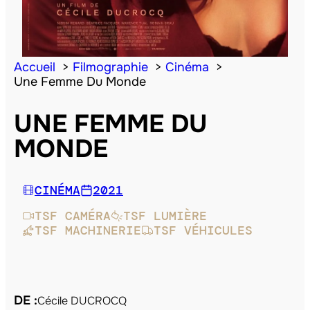
Accueil
Filmographie
Cinéma
Une Femme Du Monde
UNE FEMME DU
MONDE
CINÉMA
2021
TSF CAMÉRA
TSF LUMIÈRE
TSF MACHINERIE
TSF VÉHICULES
DE :
Cécile DUCROCQ