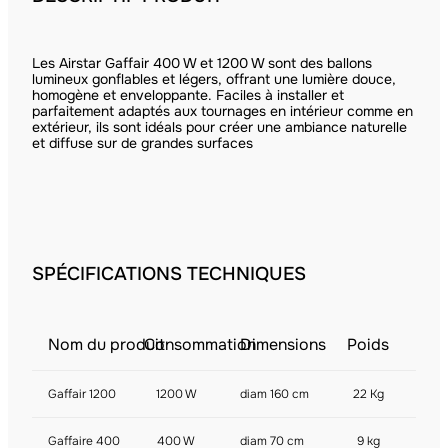
Les Airstar Gaffair 400 W et 1200 W sont des ballons
lumineux gonflables et légers, offrant une lumière douce,
homogène et enveloppante. Faciles à installer et
parfaitement adaptés aux tournages en intérieur comme en
extérieur, ils sont idéals pour créer une ambiance naturelle
et diffuse sur de grandes surfaces
SPÉCIFICATIONS TECHNIQUES
Nom du produit
Consommation
Dimensions
Poids
Gaffair 1200
1200 W
diam 160 cm
22 Kg
Gaffaire 400
400 W
diam 70 cm
9 kg