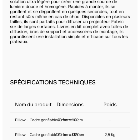
solution ultra légère pour créer une grande source de
lumière douce et homogène. Rapides à monter, ils se
gonflent et se dégonflent en quelques secondes, tout en
restant sûrs même en cas de choc. Disponibles en plusieurs
tailles, ils sont parfaits pour diffuser un projecteur Fabric
sur de larges surfaces. Livrés en kit complet avec toiles de
diffusion, bras de support et accessoires de montage, ils
garantissent une installation simple et efficace sur tous les
plateaux.
SPÉCIFICATIONS TECHNIQUES
Nom du produit
Dimensions
Poids
Pillow – Cadre gonflable Airframe 60
60 cm x 90 cm
–
Pillow – Cadre gonflable Airframe 120
130 cm x 130 cm
2,5 Kg