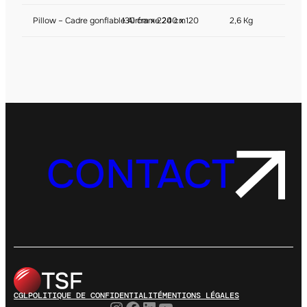
Pillow – Cadre gonflable Airframe 240 x 120
130 cm x 220 cm
2,6 Kg
CONTACT
CGL
POLITIQUE DE CONFIDENTIALITÉ
MENTIONS LÉGALES