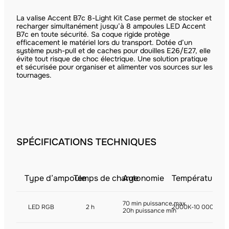
La valise Accent B7c 8-Light Kit Case permet de stocker et
recharger simultanément jusqu’à 8 ampoules LED Accent
B7c en toute sécurité. Sa coque rigide protège
efficacement le matériel lors du transport. Dotée d’un
système push-pull et de caches pour douilles E26/E27, elle
évite tout risque de choc électrique. Une solution pratique
et sécurisée pour organiser et alimenter vos sources sur les
tournages.
SPÉCIFICATIONS TECHNIQUES
Type d’ampoule
Temps de charge
Autonomie
Température d
70 min puissance max
LED RGB
2 h
2000K-10 000K
20h puissance min