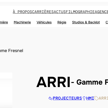
À PROPOS
CARRIÈRES
ACTUS
FILMOGRAPHIE
AGENC
mière
Machinerie
Véhicules
Régie
Studios & Backlot
C
me Fresnel
ARRI
Gamme F
PROJECTEURS
HMI
ARR