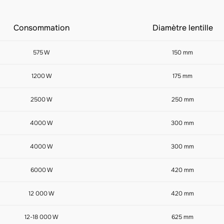
Consommation
Diamètre lentille
575 W
150 mm
1200 W
175 mm
2500 W
250 mm
4000 W
300 mm
4000 W
300 mm
6000 W
420 mm
12 000 W
420 mm
12-18 000 W
625 mm