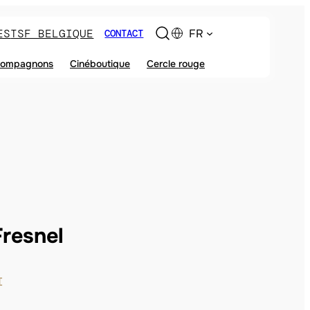
ES
TSF BELGIQUE
FR
CONTACT
ompagnons
Cinéboutique
Cercle rouge
resnel
I