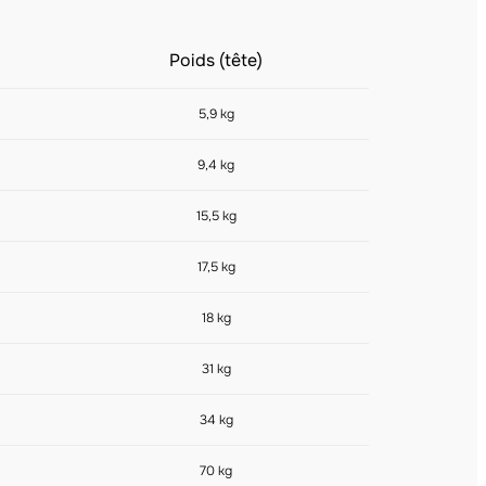
Poids (tête)
5,9 kg
9,4 kg
15,5 kg
17,5 kg
18 kg
31 kg
34 kg
70 kg