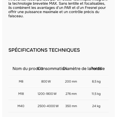
la technologie brevetée MAX. Sans lentille et focalisables,
ils combinent les avantages d’un PAR et d’un Fresnel pour
offrir une puissance maximale et un contrôle précis du
faisceau.
SPÉCIFICATIONS TECHNIQUES
Nom du produit
Consommation
Diamètre de la lentille
Poids
M8
800 W
200 mm
8,5 kg
M18
1200-1800 W
276 mm
11,5 kg
M40
2500-4000 W
350 mm
24 kg