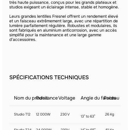
très haute puissance, conçus pour les grands plateaux et
studios exigeant un éclairage intense, stable et homogène.
Leurs grandes lentilles Fresnel offrent un rendement élevé
et un faisceau extrêmement large, avec une répartition de
lumière parfaitement régulière. Robustes et modulaires, ils
sont fabriqués en aluminium anticorrosion, avec un accès
simplifié pour la maintenance et une large gamme
d’accessoires.
SPÉCIFICATIONS TECHNIQUES
Nom du produit
Puissance
Voltage
Angle du faisceau
Poids
Studio T12
12 000W
230 V
26 Kg
13° to 63°