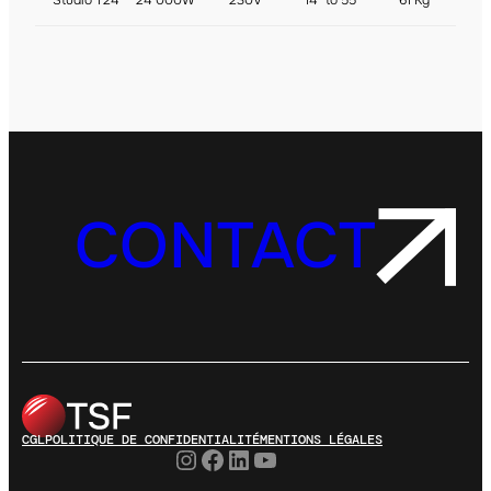
Studio T24
24 000W
230V
14° to 55°
61 Kg
CONTACT
CGL
POLITIQUE DE CONFIDENTIALITÉ
MENTIONS LÉGALES
Instagram
Facebook
LinkedIn
YouTube