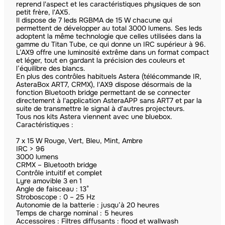
reprend l'aspect et les caractéristiques physiques de son
petit frère, l'AX5.
Il dispose de 7 leds RGBMA de 15 W chacune qui
permettent de développer au total 3000 lumens. Ses leds
adoptent la même technologie que celles utilisées dans la
gamme du Titan Tube, ce qui donne un IRC supérieur à 96.
L’AX9 offre une luminosité extrême dans un format compact
et léger, tout en gardant la précision des couleurs et
l’équilibre des blancs.
En plus des contrôles habituels Astera (télécommande IR,
AsteraBox ART7, CRMX), l'AX9 dispose désormais de la
fonction Bluetooth bridge permettant de se connecter
directement à l'application AsteraAPP sans ART7 et par la
suite de transmettre le signal à d'autres projecteurs.
Tous nos kits Astera viennent avec une bluebox.
Caractéristiques :
7 x 15 W Rouge, Vert, Bleu, Mint, Ambre
IRC > 96
3000 lumens
CRMX – Bluetooth bridge
Contrôle intuitif et complet
Lyre amovible 3 en 1
Angle de faisceau : 13°
Stroboscope : 0 – 25 Hz
Autonomie de la batterie : jusqu’à 20 heures
Temps de charge nominal : 5 heures
Accessoires : Filtres diffusants : flood et wallwash