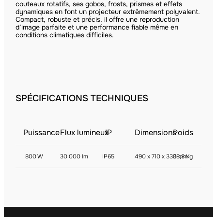
couteaux rotatifs, ses gobos, frosts, prismes et effets
dynamiques en font un projecteur extrêmement polyvalent.
Compact, robuste et précis, il offre une reproduction
d’image parfaite et une performance fiable même en
conditions climatiques difficiles.
SPÉCIFICATIONS TECHNIQUES
Puissance
Flux lumineux
IP
Dimensions
Poids
800 W
30 000 lm
IP65
490 x 710 x 330 mm
38,8 Kg