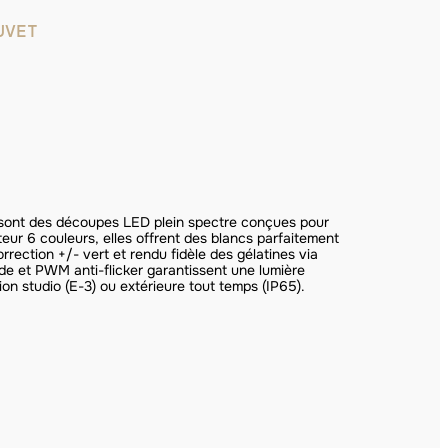
UVET
sont des découpes LED plein spectre conçues pour
teur 6 couleurs, elles offrent des blancs parfaitement
ection +/- vert et rendu fidèle des gélatines via
uide et PWM anti-flicker garantissent une lumière
n studio (E-3) ou extérieure tout temps (IP65).