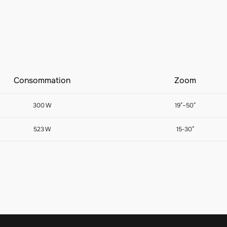
Consommation
Zoom
300 W
19°–50°
523 W
15-30°