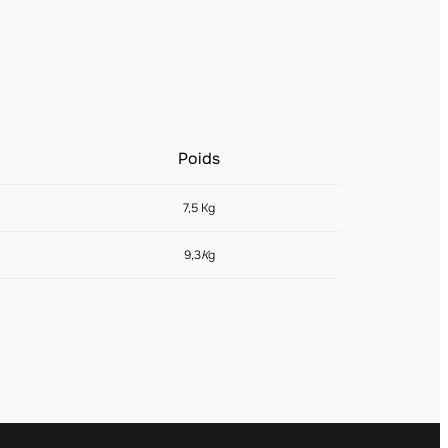
Poids
7,5 Kg
9,3
K
g