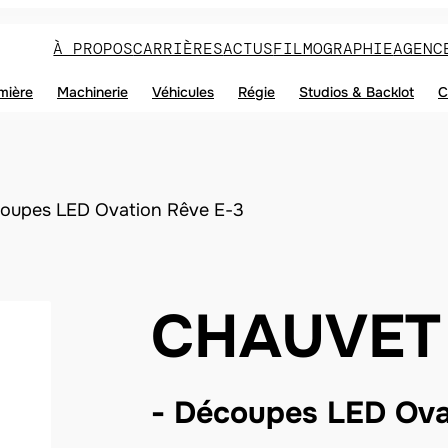
À PROPOS
CARRIÈRES
ACTUS
FILMOGRAPHIE
AGENC
mière
Machinerie
Véhicules
Régie
Studios & Backlot
C
oupes LED Ovation Rêve E-3
CHAUVET
Découpes LED Ova