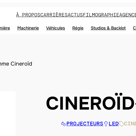
À PROPOS
CARRIÈRES
ACTUS
FILMOGRAPHIE
AGENC
mière
Machinerie
Véhicules
Régie
Studios & Backlot
C
me Cineroïd
CINEROÏD
PROJECTEURS
LED
CIN