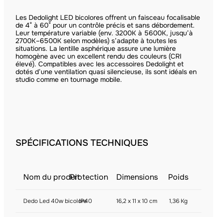
Les Dedolight LED bicolores offrent un faisceau focalisable
de 4° à 60° pour un contrôle précis et sans débordement.
Leur température variable (env. 3200K à 5600K, jusqu’à
2700K–6500K selon modèles) s’adapte à toutes les
situations. La lentille asphérique assure une lumière
homogène avec un excellent rendu des couleurs (CRI
élevé). Compatibles avec les accessoires Dedolight et
dotés d’une ventilation quasi silencieuse, ils sont idéals en
studio comme en tournage mobile.
SPÉCIFICATIONS TECHNIQUES
Nom du produit
Protection
Dimensions
Poids
Dedo Led 40w bicolore
IP40
16,2 x 11 x 10 cm
1,36 Kg