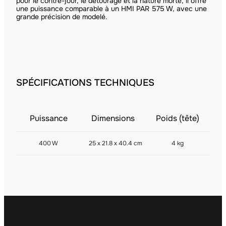
pour le contre-jour, le détourage et la nature morte, il offre
une puissance comparable à un HMI PAR 575 W, avec une
grande précision de modelé.
SPÉCIFICATIONS TECHNIQUES
Puissance
Dimensions
Poids (tête)
400 W
25 x 21.8 x 40.4 cm
4 kg