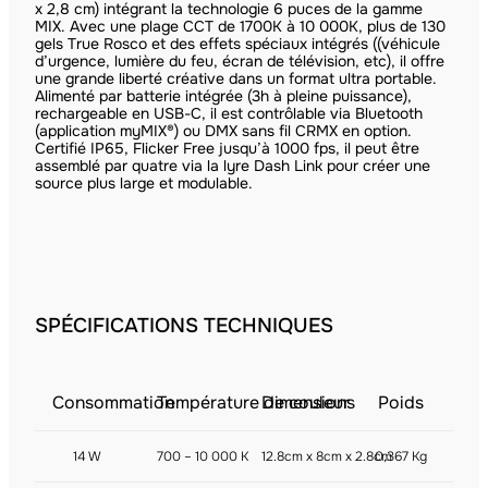
x 2,8 cm) intégrant la technologie 6 puces de la gamme
MIX. Avec une plage CCT de 1700K à 10 000K, plus de 130
gels True Rosco et des effets spéciaux intégrés ((véhicule
d’urgence, lumière du feu, écran de télévision, etc), il offre
une grande liberté créative dans un format ultra portable.
Alimenté par batterie intégrée (3h à pleine puissance),
rechargeable en USB-C, il est contrôlable via Bluetooth
(application myMIX®) ou DMX sans fil CRMX en option.
Certifié IP65, Flicker Free jusqu’à 1000 fps, il peut être
assemblé par quatre via la lyre Dash Link pour créer une
source plus large et modulable.
SPÉCIFICATIONS TECHNIQUES
Consommation
Température de couleur
Dimensions
Poids
14 W
700 – 10 000 K
12.8cm x 8cm x 2.8cm
0,367 Kg