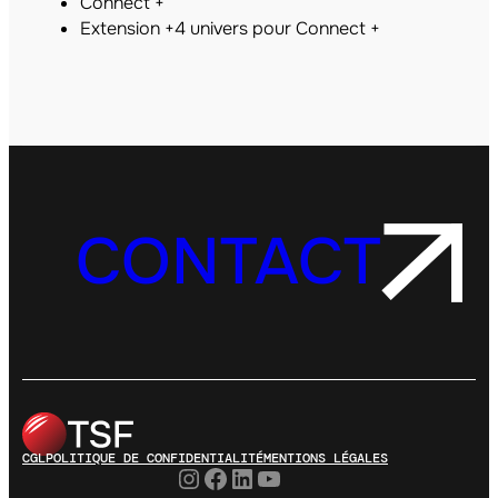
Connect +
Extension +4 univers pour Connect +
CONTACT
CGL
POLITIQUE DE CONFIDENTIALITÉ
MENTIONS LÉGALES
Instagram
Facebook
LinkedIn
YouTube