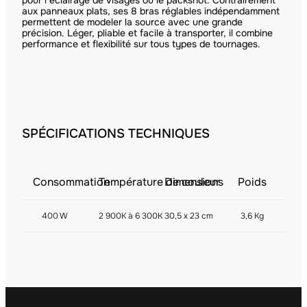
pour l’éclairage de visages ou le packshot. Contrairement
aux panneaux plats, ses 8 bras réglables indépendamment
permettent de modeler la source avec une grande
précision. Léger, pliable et facile à transporter, il combine
performance et flexibilité sur tous types de tournages.
SPÉCIFICATIONS TECHNIQUES
Consommation
Température de couleur
Dimensions
Poids
400 W
2 900K à 6 300K
30,5 x 23 cm
3,6 Kg