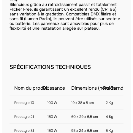
Silencieux grâce au refroidissement passif et totalement
Flicker Free, ils garantissent un excellent rendu (CRI 96)
sans variation à la gradation. Compatibles DMX filaire et
sans fil (Lumen Radio), ils peuvent être utilisés sur secteur
ou batterie. Les panneaux sont amovibles pour plus de
flexibilité et une installation allégée sur plateau.
SPÉCIFICATIONS TECHNIQUES
Nom du produit
Puissance
Dimensions (hors Barndoors
Poids
Freestyle 10
100 W
19 x 38 x 8 cm
2 Kg
Freestyle 21
150 W
60 x 29 x 6,5 cm
4 Kg
Freestyle 31
150 W
95 x 24 x 6,5 cm
5 Kg