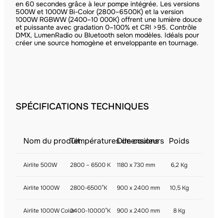
en 60 secondes grâce à leur pompe intégrée. Les versions
500W et 1000W Bi-Color (2800–6500K) et la version
1000W RGBWW (2400–10 000K) offrent une lumière douce
et puissante avec gradation 0–100% et CRI >95. Contrôle
DMX, LumenRadio ou Bluetooth selon modèles. Idéals pour
créer une source homogène et enveloppante en tournage.
SPÉCIFICATIONS TECHNIQUES
Nom du produit
Températures de couleurs
Dimensions
Poids
Airlite 500W
2800 – 6500 K
1180 x 730 mm
6,2 Kg
Airlite 1000W
2800-6500°K
900 x 2400 mm
10,5 Kg
Airlite 1000W Color
2400-10000°K
900 x 2400 mm
8 Kg