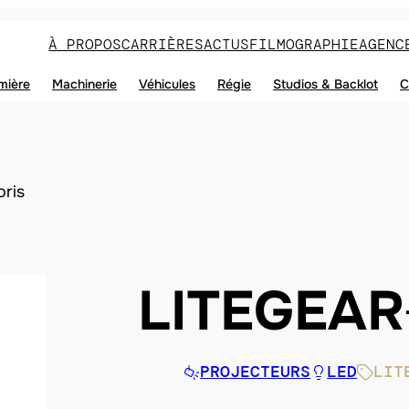
À PROPOS
CARRIÈRES
ACTUS
FILMOGRAPHIE
AGENC
mière
Machinerie
Véhicules
Régie
Studios & Backlot
C
oris
LITEGEAR
PROJECTEURS
LED
LIT