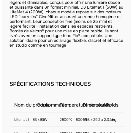
légers et dimmables, conçus pour offrir une lumière douce
et puissante dans un format minimal. Du LiteMat 1 (50W) au
LiteMat 4 (200W), chaque modèle repose sur des moteurs
LED “carrelés” CineMitter assurant un rendu homogène et
performant. Leur conception fine (moins de 25 mm) et
légère facilite l’installation dans les espaces restreints.
Bordés de Velcro® pour une mise en place rapide, ils sont
livrés avec un support type Kino Flo® compatible. Une
solution idéale pour un éclairage flexible, discret et efficace
en studio comme en tournage
SPÉCIFICATIONS TECHNIQUES
Nom du produit
Consommation
Température de couleur
Dimensions
Poids
Litemat 1 – 53 x 30
50W
2600°K – 6000°K
53,3 x 29,2 x 2,3 cm
1,1 Kg