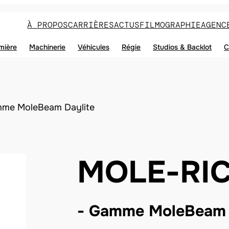
À PROPOS
CARRIÈRES
ACTUS
FILMOGRAPHIE
AGENC
mière
Machinerie
Véhicules
Régie
Studios & Backlot
C
me MoleBeam Daylite
MOLE-RI
Gamme MoleBeam 