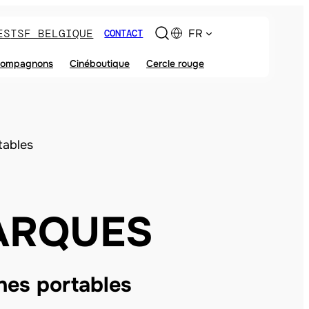
ES
TSF BELGIQUE
FR
CONTACT
ompagnons
Cinéboutique
Cercle rouge
tables
ARQUES
nes portables