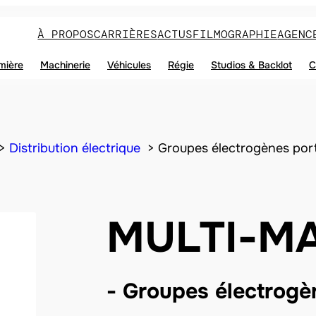
À PROPOS
CARRIÈRES
ACTUS
FILMOGRAPHIE
AGENC
mière
Machinerie
Véhicules
Régie
Studios & Backlot
C
Distribution électrique
Groupes électrogènes por
MULTI-M
Groupes électrogè