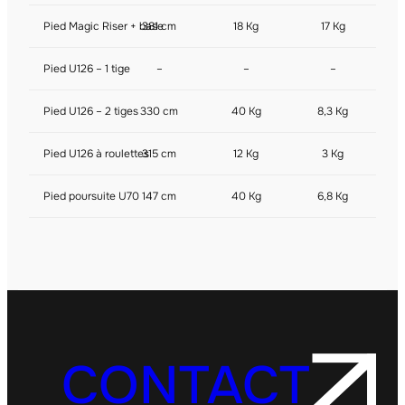
Pied Magic Riser + base
381 cm
18 Kg
17 Kg
Pied U126 – 1 tige
–
–
–
Pied U126 – 2 tiges
330 cm
40 Kg
8,3 Kg
Pied U126 à roulettes
315 cm
12 Kg
3 Kg
Pied poursuite U70
147 cm
40 Kg
6,8 Kg
CONTACT