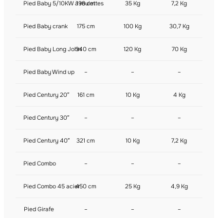
Pied Baby 5/10KW à roulettes
198 cm
35 Kg
7,2 Kg
Pied Baby crank
175 cm
100 Kg
30,7 Kg
Pied Baby Long John
340 cm
120 Kg
70 Kg
Pied Baby Wind up
–
–
–
Pied Century 20″
161 cm
10 Kg
4 Kg
Pied Century 30″
–
–
–
Pied Century 40″
321 cm
10 Kg
7,2 Kg
Pied Combo
–
–
–
Pied Combo 45 acier
450 cm
25 Kg
4,9 Kg
Pied Girafe
–
–
–