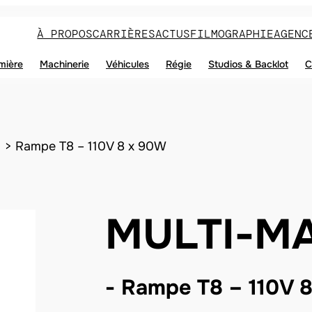
À PROPOS
CARRIÈRES
ACTUS
FILMOGRAPHIE
AGENC
mière
Machinerie
Véhicules
Régie
Studios & Backlot
C
Rampe T8 – 110V 8 x 90W
MULTI-M
Rampe T8 – 110V 