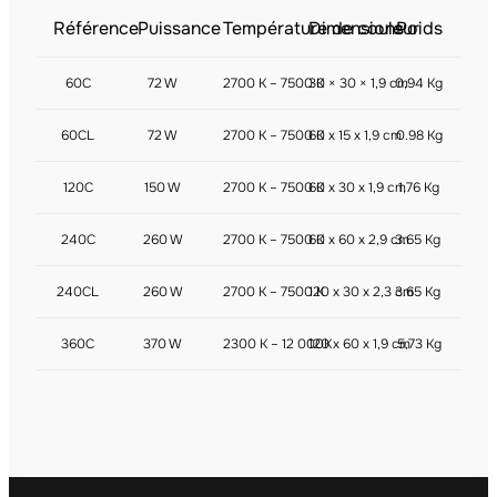
Référence
Puissance
Température de couleur
Dimensions
Poids
60C
72 W
2700 K – 7500 K
30 × 30 × 1,9 cm
0,94 Kg
60CL
72 W
2700 K – 7500 K
60 x 15 x 1,9 cm
0.98 Kg
120C
150 W
2700 K – 7500 K
60 x 30 x 1,9 cm
1,76 Kg
240C
260 W
2700 K – 7500 K
60 x 60 x 2,9 cm
3.65 Kg
240CL
260 W
2700 K – 7500 K
120 x 30 x 2,3 cm
3.65 Kg
360C
370 W
2300 K – 12 000K
120 x 60 x 1,9 cm
5,73 Kg